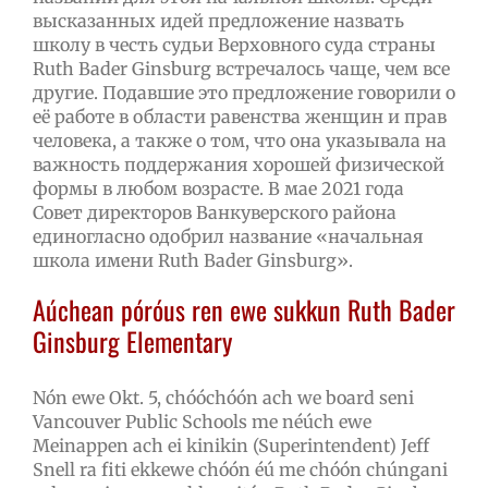
высказанных идей предложение назвать
школу в честь судьи Верховного суда страны
Ruth Bader Ginsburg встречалось чаще, чем все
другие. Подавшие это предложение говорили о
её работе в области равенства женщин и прав
человека, а также о том, что она указывала на
важность поддержания хорошей физической
формы в любом возрасте. В мае 2021 года
Совет директоров Ванкуверского района
единогласно одобрил название «начальная
школа имени Ruth Bader Ginsburg».
Aúchean póróus ren ewe sukkun Ruth Bader
Ginsburg Elementary
Nón ewe Okt. 5, chóóchóón ach we board seni
Vancouver Public Schools me néúch ewe
Meinappen ach ei kinikin (Superintendent) Jeff
Snell ra fiti ekkewe chóón éú me chóón chúngani