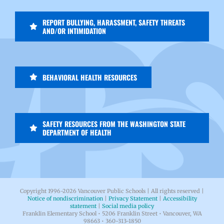
REPORT BULLYING, HARASSMENT, SAFETY THREATS
AND/OR INTIMIDATION
BEHAVIORAL HEALTH RESOURCES
SAFETY RESOURCES FROM THE WASHINGTON STATE
DEPARTMENT OF HEALTH
Copyright 1996-
2026 Vancouver Public Schools | All rights reserved |
Notice of nondiscrimination
|
Privacy Statement
|
Accessibility
statement
|
Social media policy
Franklin Elementary School • 5206 Franklin Street • Vancouver, WA
98663 • 360-313-1850