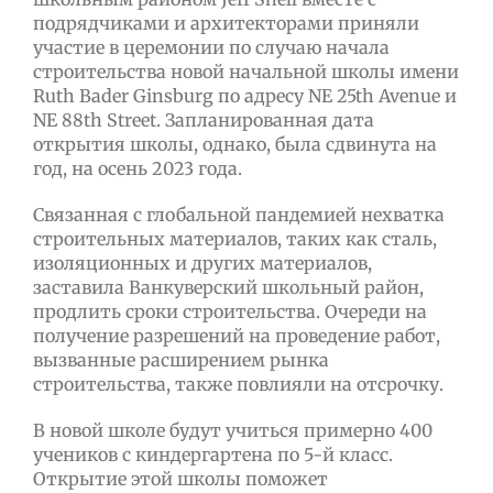
подрядчиками и архитекторами приняли
участие в церемонии по случаю начала
строительства новой начальной школы имени
Ruth Bader Ginsburg по адресу NE 25th Avenue и
NE 88th Street. Запланированная дата
открытия школы, однако, была сдвинута на
год, на осень 2023 года.
Связанная с глобальной пандемией нехватка
строительных материалов, таких как сталь,
изоляционных и других материалов,
заставила Ванкуверский школьный район,
продлить сроки строительства. Очереди на
получение разрешений на проведение работ,
вызванные расширением рынка
строительства, также повлияли на отсрочку.
В новой школе будут учиться примерно 400
учеников с киндергартена по 5-й класс.
Открытие этой школы поможет