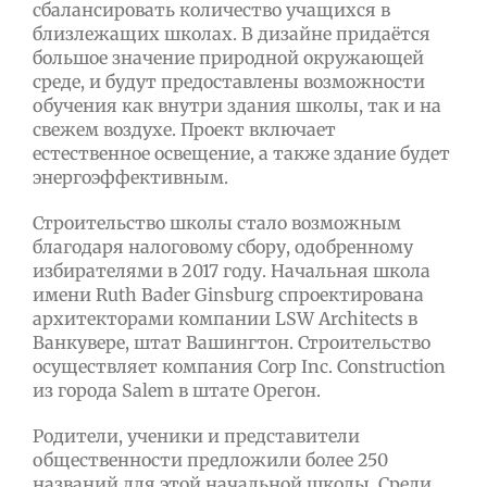
сбалансировать количество учащихся в
близлежащих школах. В дизайне придаётся
большое значение природной окружающей
среде, и будут предоставлены возможности
обучения как внутри здания школы, так и на
свежем воздухе. Проект включает
естественное освещение, а также здание будет
энергоэффективным.
Строительство школы стало возможным
благодаря налоговому сбору, одобренному
избирателями в 2017 году. Начальная школа
имени Ruth Bader Ginsburg спроектирована
архитекторами компании LSW Architects в
Ванкувере, штат Вашингтон. Строительство
осуществляет компания Corp Inc. Construction
из города Salem в штате Орегон.
Родители, ученики и представители
общественности предложили более 250
названий для этой начальной школы. Среди