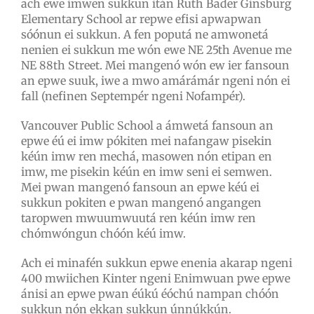
ach ewe imwen sukkun itán Ruth Bader Ginsburg
Elementary School ar repwe efisi apwapwan
sóónun ei sukkun. A fen poputá ne amwonetá
nenien ei sukkun me wón ewe NE 25th Avenue me
NE 88th Street. Mei mangenó wón ew ier fansoun
an epwe suuk, iwe a mwo amárámár ngeni nón ei
fall (nefinen Septempér ngeni Nofampér).
Vancouver Public School a ámwetá fansoun an
epwe éú ei imw pókiten mei nafangaw pisekin
kéún imw ren mechá, masowen nón etipan en
imw, me pisekin kéún en imw seni ei semwen.
Mei pwan mangenó fansoun an epwe kéú ei
sukkun pokiten e pwan mangenó angangen
taropwen mwuumwuutá ren kéún imw ren
chómwóngun chóón kéú imw.
Ach ei minafén sukkun epwe enenia akarap ngeni
400 mwiichen Kinter ngeni Enimwuan pwe epwe
ánisi an epwe pwan éúkú éóchú nampan chóón
sukkun nón ekkan sukkun únnúkkún.