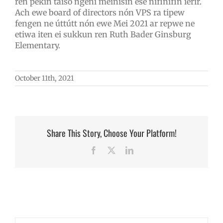
ren pekin táiso ngeni meinisin ese nifinifin ierir.
Ach ewe board of directors nón VPS ra tipew
fengen ne úttútt nón ewe Mei 2021 ar repwe ne
etiwa iten ei sukkun ren Ruth Bader Ginsburg
Elementary.
October 11th, 2021
Share This Story, Choose Your Platform!
Facebook
X
LinkedIn