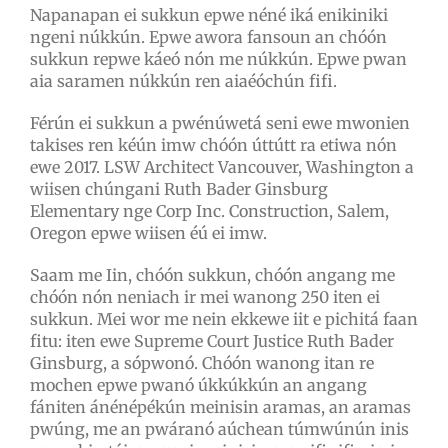
Napanapan ei sukkun epwe néné iká enikiniki
ngeni núkkún. Epwe awora fansoun an chóón
sukkun repwe káeó nón me núkkún. Epwe pwan
aia saramen núkkún ren aiaéóchún fifi.
Férún ei sukkun a pwénúwetá seni ewe mwonien
takises ren kéún imw chóón úttútt ra etiwa nón
ewe 2017. LSW Architect Vancouver, Washington a
wiisen chúngani Ruth Bader Ginsburg
Elementary nge Corp Inc. Construction, Salem,
Oregon epwe wiisen éú ei imw.
Saam me Iin, chóón sukkun, chóón angang me
chóón nón neniach ir mei wanong 250 iten ei
sukkun. Mei wor me nein ekkewe iit e pichitá faan
fitu: iten ewe Supreme Court Justice Ruth Bader
Ginsburg, a sópwonó. Chóón wanong itan re
mochen epwe pwanó úkkúkkún an angang
fániten ánénépékún meinisin aramas, an aramas
pwúng, me an pwáranó aúchean túmwúnún inis